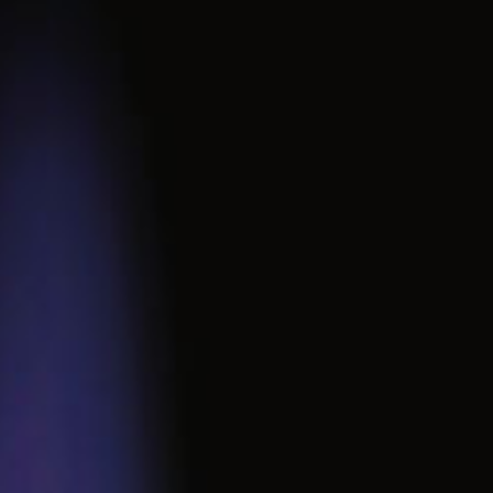
Zangen & Scheren
Schüsseln & Schalen
Wasserstrahlpumpen
Ersatzteile & Zubehör
sonstige Artikel