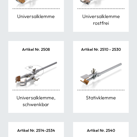
Zangen & Scheren
Universalklemme
Universalklemme
rostfrei
Schüsseln & Schalen
Wasserstrahlpumpen
Artikel Nr. 2508
Artikel Nr. 2510 - 2530
Ersatzteile & Zubehör
sonstige Artikel
Universalklemme,
Stativklemme
schwenkbar
Artikel Nr. 2514-2534
Artikel Nr. 2540