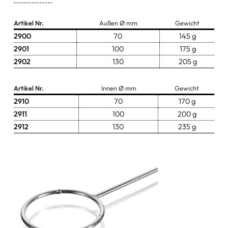
Zangen & Scheren
Artikel Nr.
Außen Ø mm
Gewicht
2900
70
145 g
Schüsseln & Schalen
2901
100
175 g
Wasserstrahlpumpen
2902
130
205 g
Ersatzteile & Zubehör
Artikel Nr.
Innen Ø mm
Gewicht
2910
70
170 g
sonstige Artikel
2911
100
200 g
2912
130
235 g