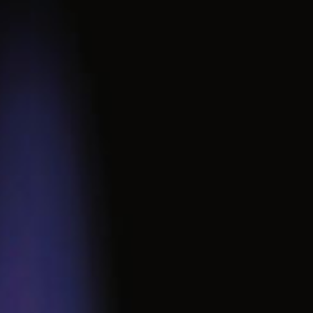
Zangen & Scheren
Schüsseln & Schalen
Wasserstrahlpumpen
Ersatzteile & Zubehör
sonstige Artikel