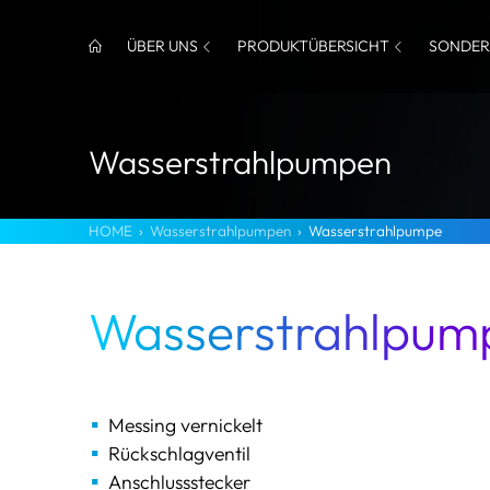
ÜBER UNS
PRODUKTÜBERSICHT
SONDER
Wasserstrahlpumpen
HOME
›
Wasserstrahlpumpen
›
Wasserstrahlpumpe
Wasserstrahlpum
Messing vernickelt
Rückschlagventil
Anschlussstecker