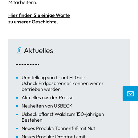
Mitarbeitern.
Zangen & Scheren
Hier finden Sie einige Worte
zu unserer Geschichte
.
Schüsseln & Schalen
Wasserstrahlpumpen
Aktuelles
Ersatzteile & Zubehör
sonstige Artikel
Umstellung von L- auf H-Gas:
Usbeck Erdgasbrenner können weiter
betrieben werden
Aktuelles aus der Presse
Neuheiten von USBECK
Usbeck pflanzt Wald zum 150-jährigen
Bestehen
Neues Produkt: Tonnenfuß mit Nut
Neues Produkt: Drahtnetz mit