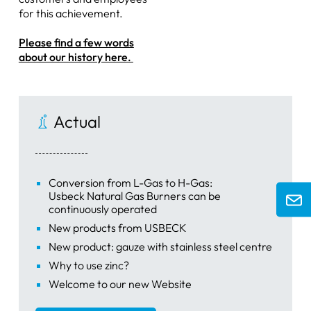
for this achievement.
Palas de pesaje
Please find a few words
Pinzas y tijeras
about our history here.
Bandejas y tarros
Bombas de chorro de agua
Actual
otros artículos
Conversion from L-Gas to H-Gas:
Usbeck Natural Gas Burners can be
continuously operated
New products from USBECK
New product: gauze with stainless steel centre
Why to use zinc?
Welcome to our new Website