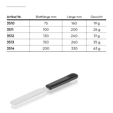
Zangen & Scheren
Artikel Nr.
Blattlänge mm
Länge mm
Gewicht
Schüsseln & Schalen
3510
75
160
19 g
3511
100
200
26 g
Wasserstrahlpumpen
3512
130
240
31 g
Ersatzteile & Zubehör
3513
150
260
35 g
3514
200
330
63 g
sonstige Artikel