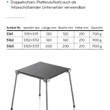
Doppelnutzen: Plattenaufsatz auch als
hitzeschützender Untersetzer verwendbar
Zangen & Scheren
Schüsseln & Schalen
Artikel Nr.
besteht aus
Länge mm
Breite mm
Höhe mm
Gewicht
Wasserstrahlpumpen
5161
5151+5111
120
120
210
700 g
Ersatzteile & Zubehör
5162
5152+5112
160
160
210
900 g
5163
5153+5113
200
200
210
1100 g
sonstige Artikel