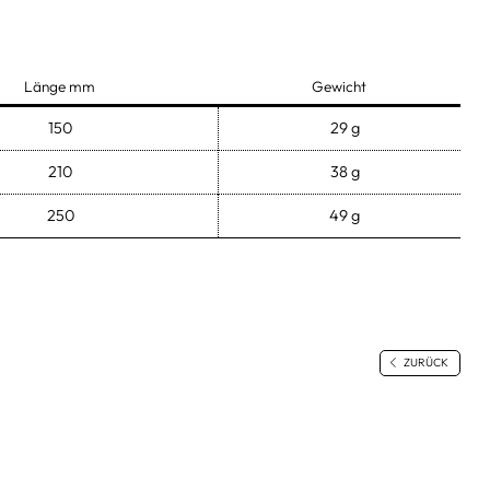
Länge mm
Gewicht
150
29 g
210
38 g
250
49 g
ZURÜCK