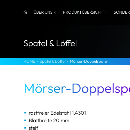
ÜBER UNS
PRODUKTÜBERSICHT
SONDER
Spatel & Löffel
HOME
›
Spatel & Löffel
›
Mörser-Doppelspatel
Mörser-Doppelsp
rostfreier Edelstahl 1.4301
Blattbreite 20 mm
steif