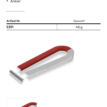
Anker
Zangen & Scheren
Schüsseln & Schalen
Artikel Nr.
Gewicht
5391
48 g
Wasserstrahlpumpen
Ersatzteile & Zubehör
sonstige Artikel