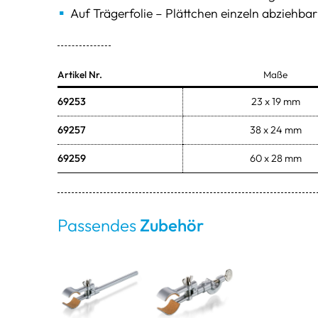
Auf Trägerfolie – Plättchen einzeln abziehbar
Artikel Nr.
Maße
69253
23 x 19 mm
69257
38 x 24 mm
69259
60 x 28 mm
Passendes
Zubehör