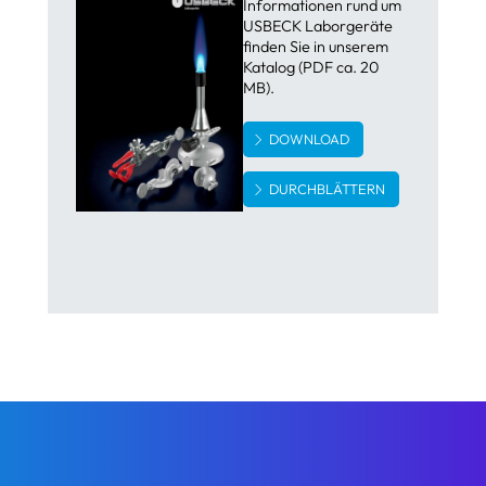
Informationen rund um
USBECK Laborgeräte
finden Sie in unserem
Katalog (PDF ca. 20
MB).
DOWNLOAD
DURCHBLÄTTERN