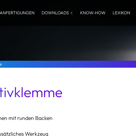
ANFERTIGUNGEN
DOWNLOADS
KNOW-HOW
LEXIKON
e
ativklemme
men mit runden Backen
usätzliches Werkzeug