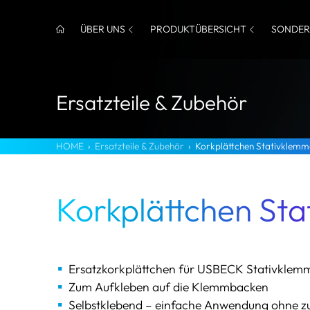
ÜBER UNS
PRODUKTÜBERSICHT
SONDER
Ersatzteile & Zubehör
HOME
›
Ersatzteile & Zubehör
›
Korkplättchen Stativklemm
Korkplättchen St
Ersatzkorkplättchen für USBECK Stativklem
Zum Aufkleben auf die Klemmbacken
Selbstklebend – einfache Anwendung ohne z