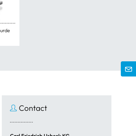
ourde
Contact
Carl Friedrich Usbeck KG