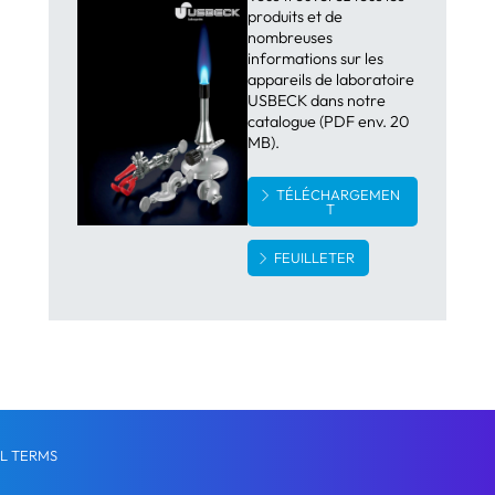
produits et de
nombreuses
informations sur les
appareils de laboratoire
USBECK dans notre
catalogue (PDF env. 20
MB).
TÉLÉCHARGEMEN
T
FEUILLETER
L TERMS