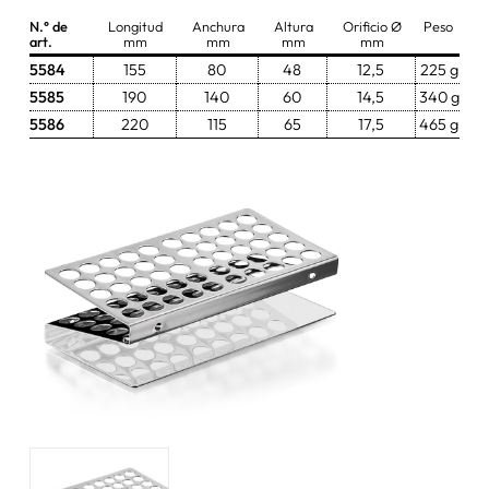
N.° de
Longitud
Anchura
Altura
Orificio Ø
Peso
Palas de pesaje
art.
mm
mm
mm
mm
5584
155
80
48
12,5
225 g
Pinzas y tijeras
5585
190
140
60
14,5
340 g
5586
220
115
65
17,5
465 g
Bandejas y tarros
Bombas de chorro de agua
otros artículos