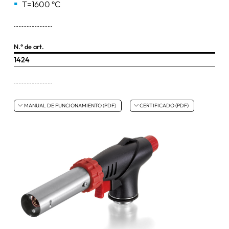
T=1600 °C
Palas de pesaje
Pinzas y tijeras
N.° de art.
1424
Bandejas y tarros
Bombas de chorro de agua
otros artículos
MANUAL DE FUNCIONAMIENTO (PDF)
CERTIFICADO (PDF)