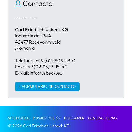
Contacto
Carl Friedrich Usbeck KG
Industriestr. 12-14
42477 Radevormwald
Alemania
Teléfono: +49 (02195) 91 18-0
Fax: +49 (02195) 91 18-40
E-Mail:
info@usbeck.eu
FORMULARIO DE CONTACTO
SITE NOTICE
PRIVACY POLICY
DISCLAIMER
GENERAL TERMS
© 2026 Carl Friedrich Usbeck KG